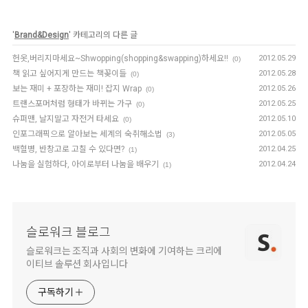
'
Brand&Design
' 카테고리의 다른 글
헌옷,버리지마세요~Shwopping(shopping&swapping)하세요! !
2012.05.29
(0)
책 읽고 싶어지게 만드는 책꽂이들
2012.05.28
(0)
보는 재미 + 포장하는 재미! 잡지 Wrap
2012.05.26
(0)
트랜스포머처럼 형태가 바뀌는 가구
2012.05.25
(0)
슈퍼맨, 날지말고 자전거 타세요
2012.05.10
(0)
인포그래픽으로 알아보는 세계의 숙취해소법
2012.05.05
(3)
백혈병, 반창고로 고칠 수 있다면?
2012.04.25
(1)
나눔을 실험하다, 아이로부터 나눔을 배우기
2012.04.24
(1)
슬로워크 블로그
슬로워크는 조직과 사회의 변화에 기여하는 크리에
이티브 솔루션 회사입니다
구독하기