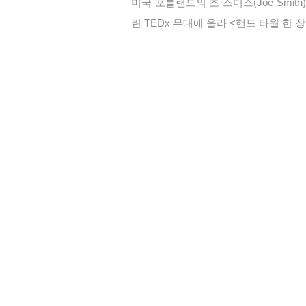
미국 포틀랜드의 조 스미스(Joe Sm
린 TEDx 무대에 올라 <핸드 타월 한