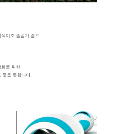
일석이조 줄넘기 램프.
강화를 위한
 좋을 듯합니다.