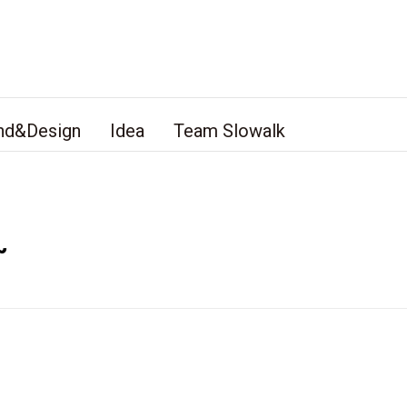
nd&Design
Idea
Team Slowalk
~