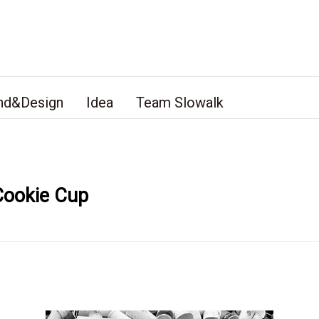
nd&Design
Idea
Team Slowalk
okie Cup