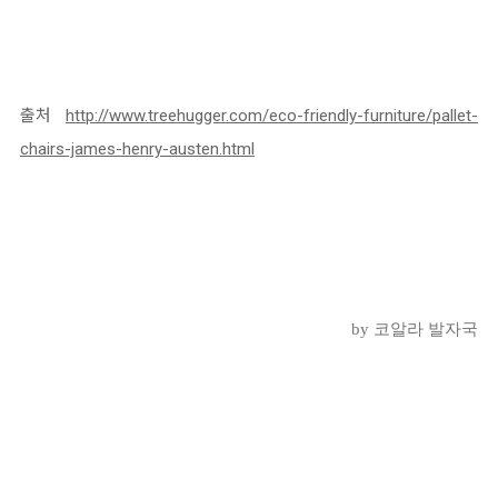
출처
http://www.treehugger.com/eco-friendly-furniture/pallet-
chairs-james-henry-austen.html
by 코알라 발자국