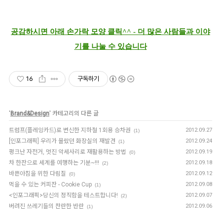
공감하시면 아래 손가락 모양 클릭^^ - 더 많은 사람들과 이야
기를 나눌 수 있습니다
16
구독하기
'
Brand&Design
' 카테고리의 다른 글
트럼프(플레잉카드)로 변신한 지하철 1회용 승차권
2012.09.27
(1)
[인포그래픽] 우리가 몰랐던 화장실의 재발견
2012.09.24
(1)
펑크난 자전거, 멋진 악세사리로 재활용하는 방법
2012.09.19
(0)
차 한잔으로 세계를 여행하는 기분~!!!
2012.09.18
(2)
바쁜아침을 위한 다림질
2012.09.12
(0)
먹을 수 있는 커피잔 - Cookie Cup
2012.09.08
(1)
<인포그래픽>당신의 정직함을 테스트합니다!
2012.09.07
(2)
버려진 쓰레기들의 찬란한 반란
2012.09.06
(1)