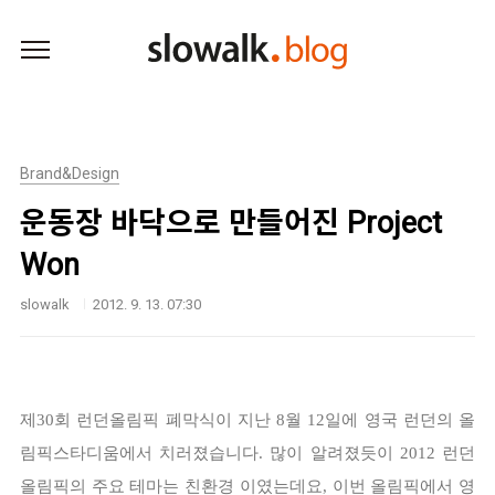
본문 바로가기
Brand&Design
운동장 바닥으로 만들어진 Project
Won
slowalk
2012. 9. 13. 07:30
제30회 런던올림픽 폐막식이 지난 8월 12일에 영국 런던의 올
림픽스타디움에서 치러졌습니다. 많이 알려졌듯이 2012 런던
올림픽의 주요 테마는 친환경 이였는데요, 이번 올림픽에서 영