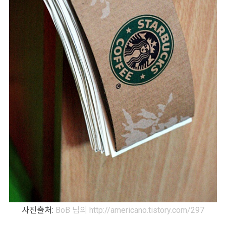
사진출처:
BoB 님의 http://americano.tistory.com/297