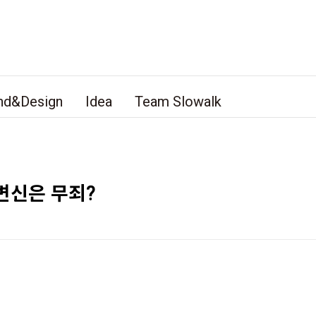
nd&Design
Idea
Team Slowalk
변신은 무죄?