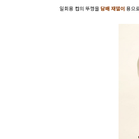
일회용 컵의 뚜껑을
담배 재떨이
용으로