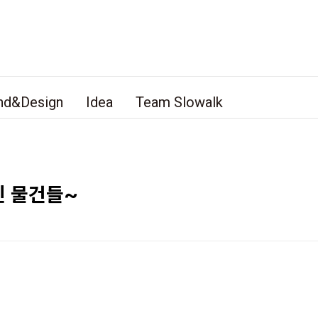
nd&Design
Idea
Team Slowalk
진 물건들~