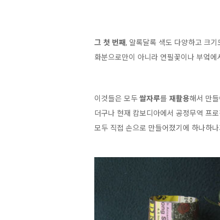
그 첫 번째
, 알록달록 색도 다양하고 크기
화분으로만이 아니라 연필꽃이나 부엌에서
이것들은 모두
쌀자루
를
재활용
해서 만들
더구나 현재 캄보디아에서 공정무역 프
모두 직접 손으로 만들어졌기에 하나하나