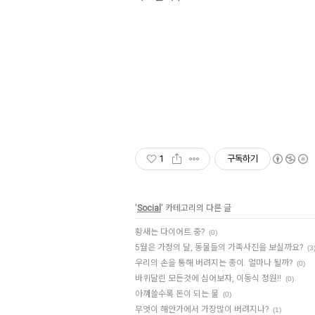
1
구독하기
'
Social
' 카테고리의 다른 글
황새는 다이어트 중?
(0)
5월은 가정의 달, 동물들의 가족사진을 보실까요?
(3
우리의 손을 통해 버려지는 종이. 얼마나 될까?
(0)
바퀴달린 모든것에 심어보자, 이동식 정원!!
(0)
아껴쓸수록 돈이 되는 물
(0)
무엇이 해안가에서 가장많이 버려지나?
(1)